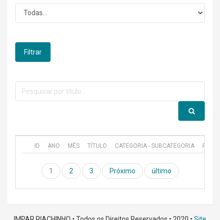
Filtrar
ID
ANO
MÊS
TÍTULO
CATEGORIA - SUBCATEGORIA
PUBL
1
2
3
Próximo
último
IMPAR RIACHINHO • Todos os Direitos Reservados • 2020 •
Site